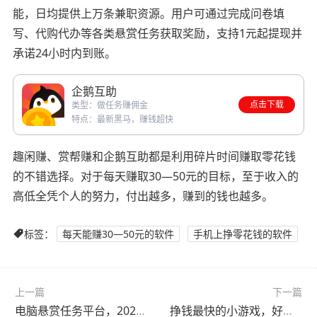
能，日均提供上万条兼职资源。用户可通过完成问卷填
写、代购代办等各类悬赏任务获取奖励，支持1元起提现并
承诺24小时内到账。
企鹅互助
点击下载
类型：做任务赚佣金
特点：最新黑马，赚钱超快
趣闲赚、赏帮赚和企鹅互助都是利用碎片时间赚取零花钱
的不错选择。对于每天赚取30—50元的目标，至于收入的
高低全凭个人的努力，付出越多，赚到的钱也越多。
标签：
每天能赚30—50元的软件
手机上挣零花钱的软件
上一篇
下一篇
电脑悬赏任务平台，2026年悬赏任务平台
挣钱最快的小游戏，好玩的赚钱小游戏