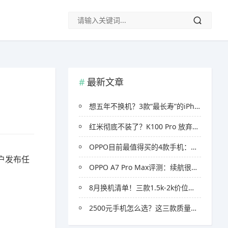
最新文章
想五年不换机？3款“最长寿”的iPhone推荐，可以一步到位
红米彻底不装了？K100 Pro 放弃纯性价比路线，质感配置直接冲旗舰
OPPO目前最值得买的4款手机：价格覆盖1000-3000元，选对少花冤枉钱
户发布任
OPPO A7 Pro Max评测：续航很强，价格也不贵，但有两个缺点
8月换机清单！三款1.5k-2k价位高性价比手机推荐
2500元手机怎么选？这三款质量靠谱、保值耐用手机推荐