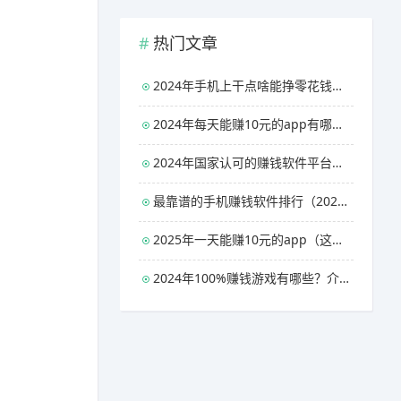
热门文章
2024年手机上干点啥能挣零花钱（三款能够日赚50元的赚钱软件）
2024年每天能赚10元的app有哪些？介绍两款每天能稳定赚10元以上的赚钱软件
2024年国家认可的赚钱软件平台有哪些？分享几款官方认可100%赚钱的软件
最靠谱的手机赚钱软件排行（2024年每天稳赚10元的app）
2025年一天能赚10元的app（这几款软件每天稳稳的十元以上）
2024年100%赚钱游戏有哪些？介绍几款无广告无门槛100%提现的游戏