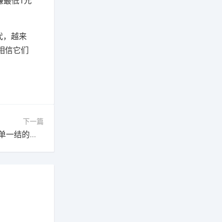
赚最低1元
代，越来
相信它们
下一篇
手机兼职赚钱平台一单一结（手机做兼职赚钱一单一结的正规软件）