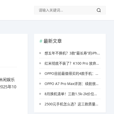
最新文章
想五年不换机？3款“最长寿”的iPhone推荐，可以一步到位
红米彻底不装了？K100 Pro 放弃纯性价比路线，质感配置直接冲旗舰
OPPO目前最值得买的4款手机：价格覆盖1000-3000元，选对少花冤枉钱
休闲娱乐
OPPO A7 Pro Max评测：续航很强，价格也不贵，但有两个缺点
25年10
8月换机清单！三款1.5k-2k价位高性价比手机推荐
2500元手机怎么选？这三款质量靠谱、保值耐用手机推荐